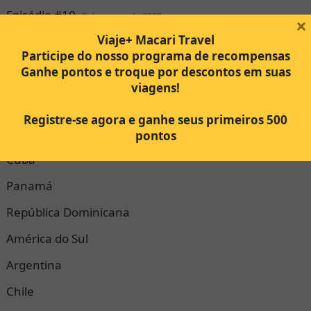
Episódio #10
5 de março de 2023
×
Viaje+ Macari Travel
Categorias
Participe do nosso programa de recompensas
Ganhe pontos e troque por descontos em suas
Africa
viagens!
Egito
Registre-se agora e ganhe seus primeiros 500
América Central
pontos
Cuba
Panamá
República Dominicana
América do Sul
Argentina
Chile