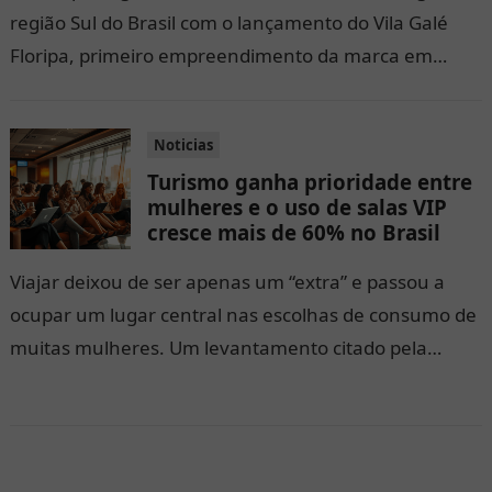
região Sul do Brasil com o lançamento do Vila Galé
Floripa, primeiro empreendimento da marca em
Santa Catarina. O anúncio foi feito em Florianópolis,
em cerimônia que reuniu autoridades e
Noticias
representantes do trade turístico, e marcou a
Turismo ganha prioridade entre
assinatura do projeto pelo presidente do grupo, Jorge
mulheres e o uso de salas VIP
Rebelo de Almeida.
cresce mais de 60% no Brasil
Viajar deixou de ser apenas um “extra” e passou a
ocupar um lugar central nas escolhas de consumo de
muitas mulheres. Um levantamento citado pela
Dragonpass indica que, globalmente, uma em cada
quatro mulheres diz priorizar viagens em vez da
compra de um imóvel, enquanto 19% apontam as
férias como sua principal prioridade financeira.