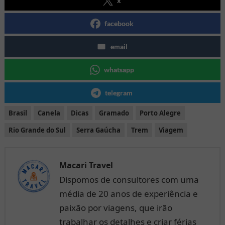
x
facebook
email
whatsapp
telegram
Brasil
Canela
Dicas
Gramado
Porto Alegre
Rio Grande do Sul
Serra Gaúcha
Trem
Viagem
Macari Travel
Dispomos de consultores com uma
média de 20 anos de experiência e
paixão por viagens, que irão
trabalhar os detalhes e criar férias