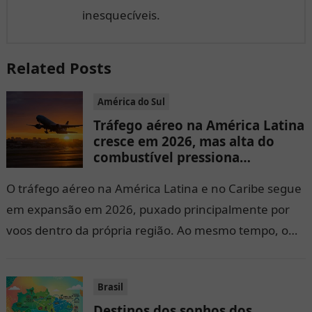
inesquecíveis.
Related Posts
América do Sul
Tráfego aéreo na América Latina
cresce em 2026, mas alta do
combustível pressiona
passagens e rotas
O tráfego aéreo na América Latina e no Caribe segue
em expansão em 2026, puxado principalmente por
voos dentro da própria região. Ao mesmo tempo, o
aumento do preço do combustível de aviação voltou a
elevar os custos das companhias e pode influenciar
Brasil
tarifas, frequências e disponibilidade em algumas
Destinos dos sonhos dos